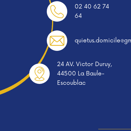
02 40 62 74
64
quietus.domicile@g
24 AV. Victor Duruy,
44500 La Baule-
Escoublac