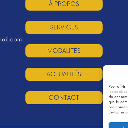
À PROPOS
SERVICES
mail.com
MODALITÉS
ACTUALITÉS
Pour offrir
les cookies
CONTACT
de consenti
que le comp
pas consent
certaines c