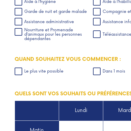
Aide à l’hygiène
Aide à l’habil
Garde de nuit et garde malade
Compagnie et 
Assistance administrative
Assistance inf
Nourriture et Promenade
d’animaux pour les personnes
Téléassistanc
dépendantes
QUAND SOUHAITEZ VOUS COMMENCER :
Le plus vite possible
Dans 1 mois
QUELS SONT VOS SOUHAITS OU PRÉFÉRENCE
Lundi
Mard
Matin