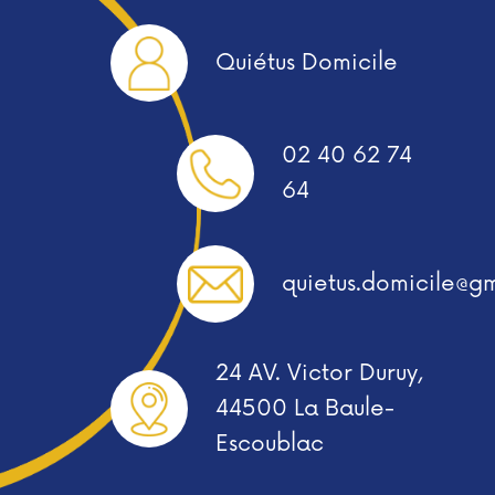
Quiétus Domicile
02 40 62 74
64
quietus.domicile@g
24 AV. Victor Duruy,
44500 La Baule-
Escoublac