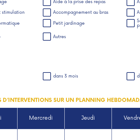
lage
Aide à la prise des repas
A
stimulation
Accompagnement au bras
A
S
ormatique
Petit jardinage
p
e
Autres
dans 3 mois
d
S D’INTERVENTIONS SUR UN PLANNING HEBDOMAD
i
Mercredi
Jeudi
Vendr