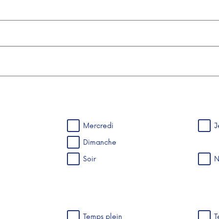
Mercredi
J
Dimanche
Soir
N
Temps plein
T