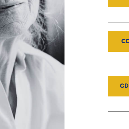
CD
CD