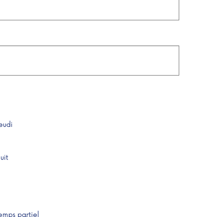
eudi
uit
emps partiel