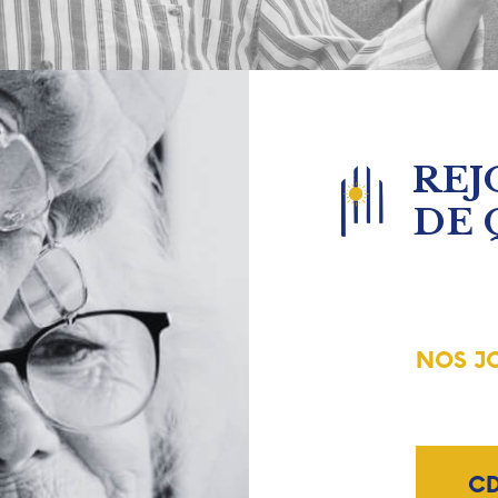
REJ
DE 
NOS J
CD