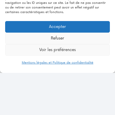
un rôle essentiel dans l’organisation des
navigation ou les ID uniques sur ce site. Le fait de ne pas consentir
ou de retirer son consentement peut avoir un effet négatif sur
services à domicile. Les familles bénéficient
certaines caractéristiques et fonctions.
de nombreux dispositifs pour leurs besoins :
aides ménagères, repassage,
Accepter
accompagnement des personnes âgées… Le
Refuser
pays encourage une qualité de vie élevée,
avec une priorité donnée au maintien à
Voir les préférences
domicile
.…
Mentions légales et Politique de confidentialité
1
3
4
5
…
16
2