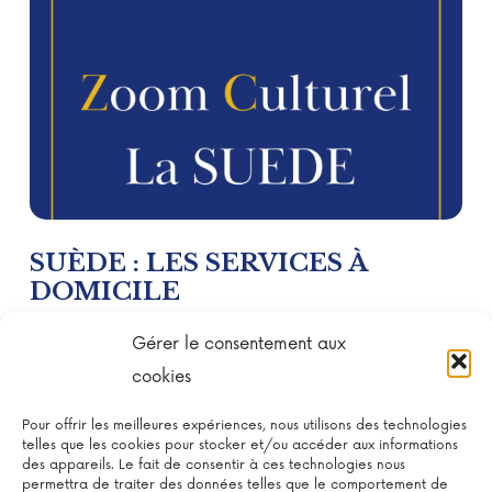
SUÈDE : LES SERVICES À
DOMICILE
En Suède, les services à domicile favorisent le
Gérer le consentement aux
bien-être, l’autonomie des seniors et
cookies
l’équilibre familial grâce à un modèle social
Pour offrir les meilleures expériences, nous utilisons des technologies
très avancé. Un modèle social basé sur la
telles que les cookies pour stocker et/ou accéder aux informations
confiance et le soutien : En Suède, l’État joue
des appareils. Le fait de consentir à ces technologies nous
permettra de traiter des données telles que le comportement de