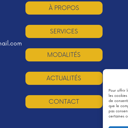
À PROPOS
SERVICES
mail.com
MODALITÉS
ACTUALITÉS
Pour offrir
les cookies
CONTACT
de consenti
que le comp
pas consent
certaines c