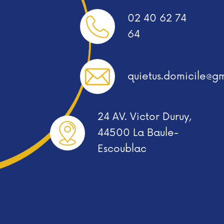
02 40 62 74
64
quietus.domicile@g
24 AV. Victor Duruy,
44500 La Baule-
Escoublac